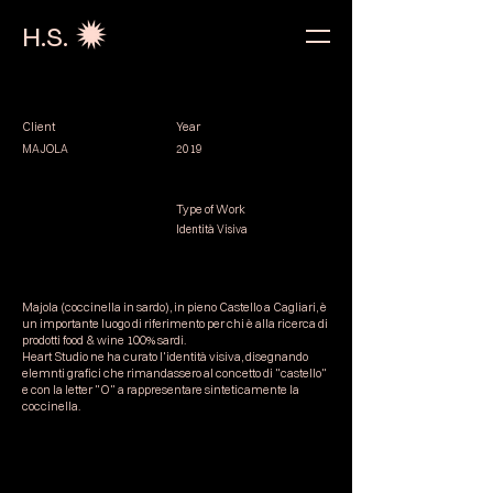
H.S.
Client
Year
MAJOLA
2019
Type of Work
Identità Visiva
Majola (coccinella in sardo), in pieno Castello a Cagliari, è
un importante luogo di riferimento per chi è alla ricerca di
prodotti food & wine 100% sardi.
Heart Studio ne ha curato l'identità visiva, disegnando
elemnti grafici che rimandassero al concetto di "castello"
e con la letter "O" a rappresentare sinteticamente la
coccinella.